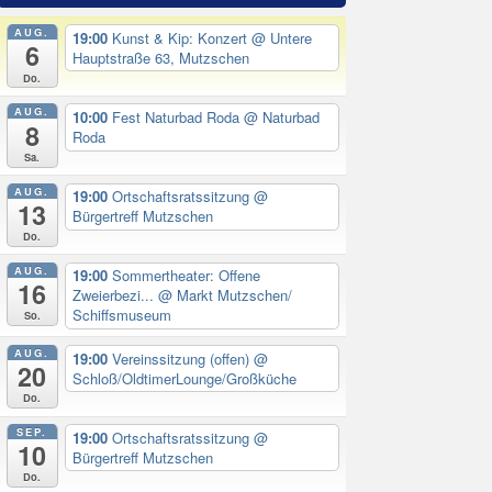
AUG.
19:00
Kunst & Kip: Konzert
@ Untere
6
Hauptstraße 63, Mutzschen
Do.
AUG.
10:00
Fest Naturbad Roda
@ Naturbad
8
Roda
Sa.
AUG.
19:00
Ortschaftsratssitzung
@
13
Bürgertreff Mutzschen
Do.
AUG.
19:00
Sommertheater: Offene
16
Zweierbezi...
@ Markt Mutzschen/
Schiffsmuseum
So.
AUG.
19:00
Vereinssitzung (offen)
@
20
Schloß/OldtimerLounge/Großküche
Do.
SEP.
19:00
Ortschaftsratssitzung
@
10
Bürgertreff Mutzschen
Do.