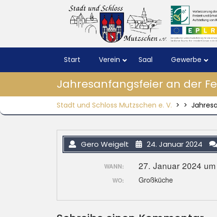
Skip
to
content
Start
Verein
Saal
Gewerbe
Jahresanfangsfeier an der F
Stadt und Schloss Mutzschen e. V.
> >
Jahresa
Gero Weigelt
24. Januar 2024
27. Januar 2024 um
WANN:
Großküche
WO: