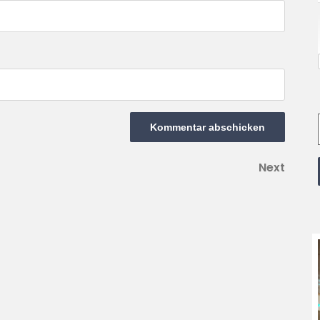
Next
Next
Post