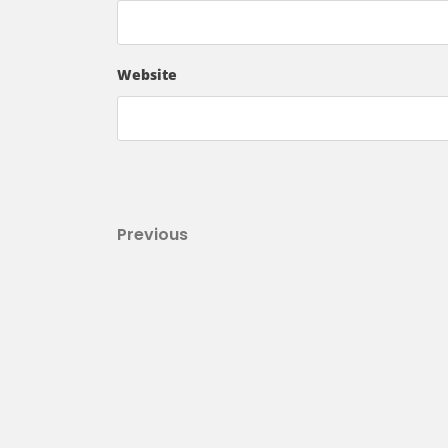
Website
Beitragsnavigation
Previous
Previous
Post