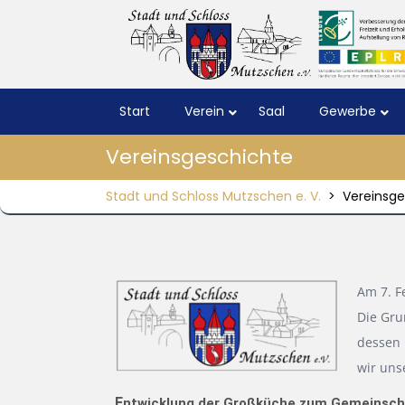
Start
Verein
Saal
Gewerbe
Vereinsgeschichte
Stadt und Schloss Mutzschen e. V.
>
Vereinsge
Am 7. F
Die Gru
dessen
wir uns
E
ntwicklung der Großküche zum Gemeinsc