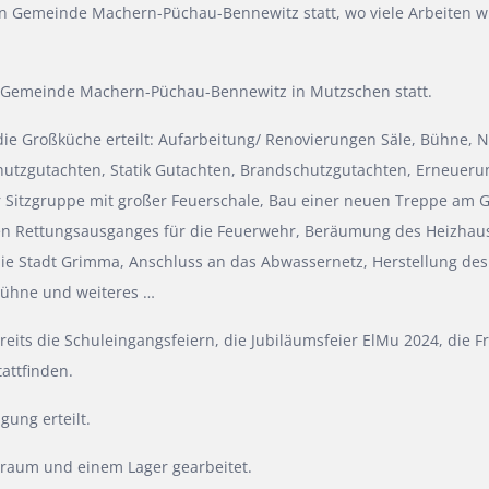
n Gemeinde Machern-Püchau-Bennewitz statt, wo viele Arbeiten w
n Gemeinde Machern-Püchau-Bennewitz in Mutzschen statt.
ie Großküche erteilt: Aufarbeitung/ Renovierungen Säle, Bühne,
utzgutachten, Statik Gutachten, Brandschutzgutachten, Erneuerun
er Sitzgruppe mit großer Feuerschale, Bau einer neuen Treppe am 
 Rettungsausganges für die Feuerwehr, Beräumung des Heizhauses
ie Stadt Grimma, Anschluss an das Abwassernetz, Herstellung de
Bühne und weiteres …
eits die Schuleingangsfeiern, die Jubiläumsfeier ElMu 2024, die 
attfinden.
gung erteilt.
rraum und einem Lager gearbeitet.