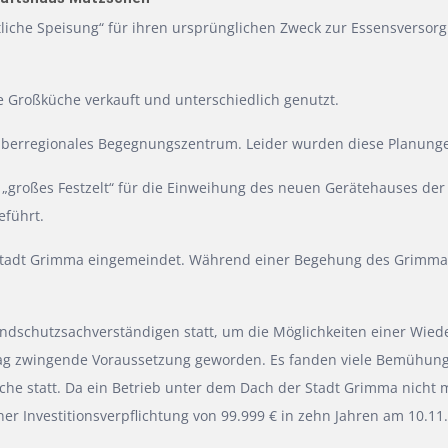
liche Speisung“ für ihren ursprünglichen Zweck zur Essensversorg
 Großküche verkauft und unterschiedlich genutzt.
überregionales Begegnungszentrum. Leider wurden diese Planunge
s „großes Festzelt“ für die Einweihung des neuen Gerätehauses de
eführt.
 Stadt Grimma eingemeindet. Während einer Begehung des Grimm
ndschutzsachverständigen statt, um die Möglichkeiten einer Wie
ag zwingende Voraussetzung geworden. Es fanden viele Bemühunge
e statt. Da ein Betrieb unter dem Dach der Stadt Grimma nicht m
r Investitionsverpflichtung von 99.999 € in zehn Jahren am 10.11