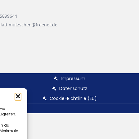
 5899644
blatt.mutzschen@freenet.de
Impressum
Datenschutz
Cookie-Richtlinie (EU)
wie
ugreifen.
nn du
e Merkmale